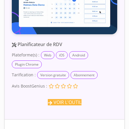
Planificateur de RDV
Plateforme(s) :
Web
iOS
Android
Plugin Chrome
Tarification :
Version gratuite
Abonnement
Avis BoostGenius :
VOIR L'OUTIL