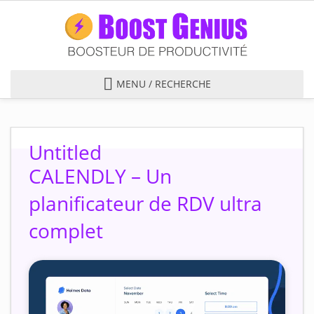
S
k
i
p
t
MENU / RECHERCHE
o
m
a
Untitled
i
n
CALENDLY – Un
c
planificateur de RDV ultra
o
n
complet
t
e
n
t